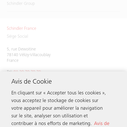
Schindler Group
Schindler France
Siège Social
5, rue Dewoitine
78140 Vélizy-Villacoublay
France
Tel:
01 30 70 70 70
Avis de Cookie
En cliquant sur « Accepter tous les cookies »,
vous acceptez le stockage de cookies sur
Nous contacter
votre appareil pour améliorer la navigation
sur le site, analyser son utilisation et
Schindler dans le monde
contribuer à nos efforts de marketing.
Avis de