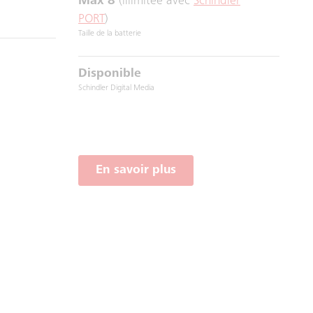
Max 8
(illimitée avec
Schindler
PORT
)
Taille de la batterie
Disponible
Schindler Digital Media
En savoir plus