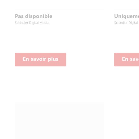
Pas disponible
Uniqueme
Schindler Digital Media
Schindler Digita
En savoir plus
En sav