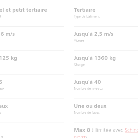
l et petit tertiaire
Tertiaire
t
Type de bâtiment
,6 m/s
Jusqu’à 2,5 m/s
Vitesse
1125 kg
Jusqu’à 1360 kg
Charge
5
Jusqu’à 40
aux
Nombre de niveaux
eux
Une ou deux
s
Nombre de faces
Max 8
(illimitée avec
Schin
rie