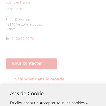
Schindler France
Siège Social
5, rue Dewoitine
78140 Vélizy-Villacoublay
France
Tel:
01 30 70 70 70
Nous contacter
Schindler dans le monde
Avis de Cookie
Mentions légales
Conditions Générales en Ligne
En cliquant sur « Accepter tous les cookies »,