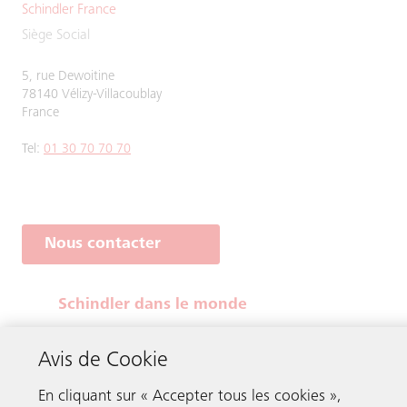
Schindler France
Siège Social
5, rue Dewoitine
78140 Vélizy-Villacoublay
France
Tel:
01 30 70 70 70
Nous contacter
Schindler dans le monde
Avis de Cookie
Mentions légales
Conditions Générales en Ligne
En cliquant sur « Accepter tous les cookies »,