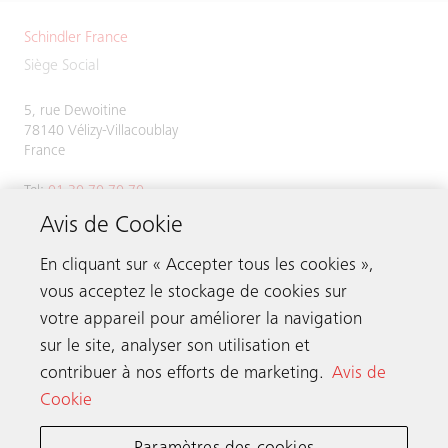
Schindler France
Siège Social
5, rue Dewoitine
78140 Vélizy-Villacoublay
France
Tel:
01 30 70 70 70
Avis de Cookie
En cliquant sur « Accepter tous les cookies »,
vous acceptez le stockage de cookies sur
Nous contacter
votre appareil pour améliorer la navigation
sur le site, analyser son utilisation et
Schindler dans le monde
contribuer à nos efforts de marketing.
Avis de
Cookie